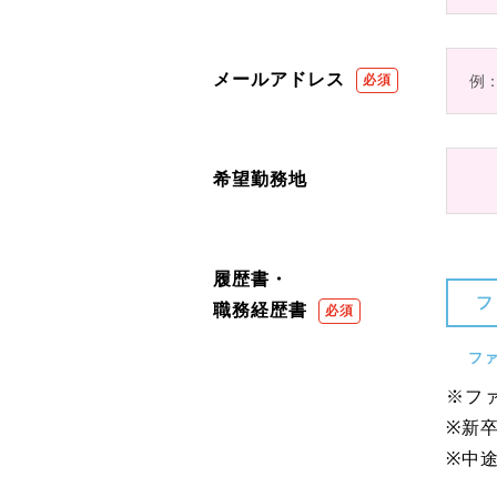
メールアドレス
希望勤務地
履歴書・
フ
職務経歴書
フ
※フ
※新
※中